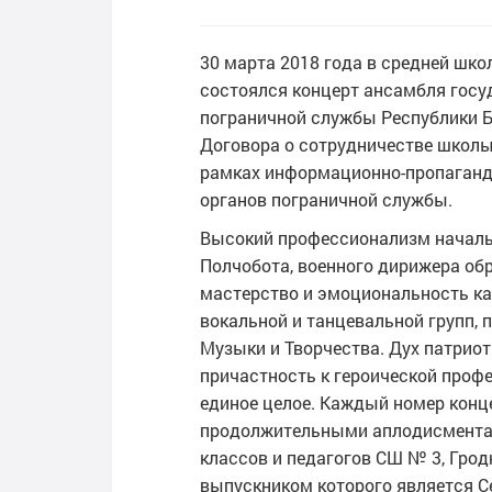
30 марта 2018 года в средней шко
состоялся концерт ансамбля госу
пограничной службы Республики Б
Договора о сотрудничестве школы
рамках информационно-пропаганд
органов пограничной службы.
Высокий профессионализм начальн
Полчобота, военного дирижера об
мастерство и эмоциональность ка
вокальной и танцевальной групп, 
Музыки и Творчества. Дух патриот
причастность к героической проф
единое целое. Каждый номер кон
продолжительными аплодисментам
классов и педагогов СШ № 3, Гро
выпускником которого является С