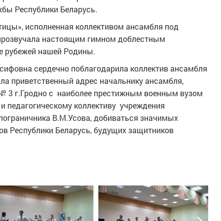
жбы Республики Беларусь.
тицы», исполненная коллективом ансамбля под
, прозвучала настоящим гимном доблестным
е рубежей нашей Родины.
сифовна сердечно поблагодарила коллектив ансамбля
ила приветственный адрес начальнику ансамбля,
 № 3 г.Гродно с наиболее престижным военным вузом
и педагогическому коллективу учреждения
-пограничника В.М.Усова, добиваться значимых
тов Республики Беларусь, будущих защитников