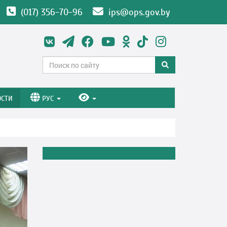
(017) 356-70-96
ips@ops.gov.by
ОСТИ
РУС