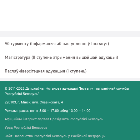
Абітурыенту (Інфармацыя аб паступленні ў Інстытут)
Магістратура (II ступень атрымання вышэйшай адукацыі)
Пасляўніверсітэцкая адукацыя (I ступень)
© 2011-2025 Дзяржаўная ўстанова адукацыі "Інстытут пагранічнай службы
Рэспублікі Беларусь"
220103, г. Мінск, вул. Славінскага, 4
Рэжым працы: пн-пт 8.00 – 17.00, абед 13.00 – 14.00
Афіцыйны інтэрнет-партал Прэзідэнта Рэспублікі Беларусь
Урад Рэспублікі Беларусь
Сайт Пасольства Рэспублікі Беларусь у Расійскай Федэрацыі